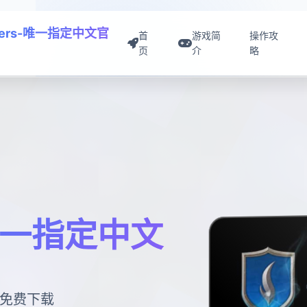
mers-唯一指定中文官
首
游戏简
操作攻
页
介
略
-唯一指定中文
戏免费下载