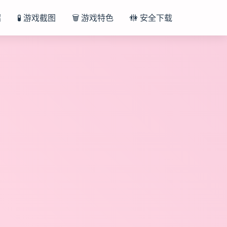
绍
🧪 游戏截图
🗑️ 游戏特色
🚻 安全下载