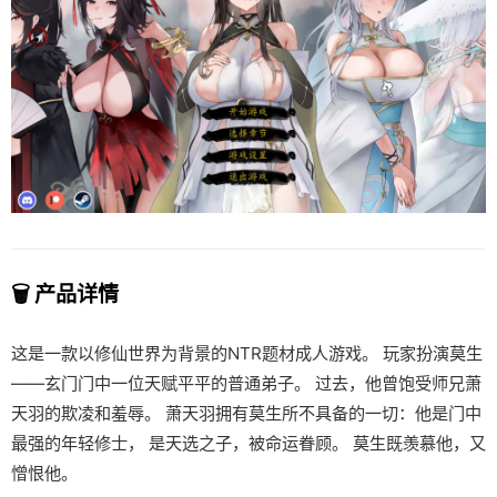
🗑️ 产品详情
这是一款以修仙世界为背景的NTR题材成人游戏。 玩家扮演莫生
——玄门门中一位天赋平平的普通弟子。 过去，他曾饱受师兄萧
天羽的欺凌和羞辱。 萧天羽拥有莫生所不具备的一切：他是门中
最强的年轻修士， 是天选之子，被命运眷顾。 莫生既羡慕他，又
憎恨他。