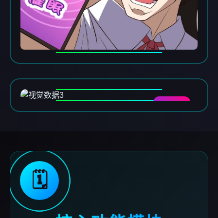
DATA-03
🗓️