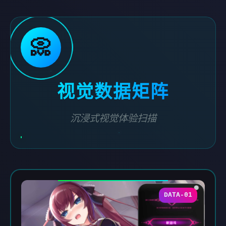
📀
视觉数据矩阵
沉浸式视觉体验扫描
DATA-01