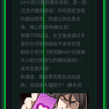
APP进行t教的真实体验，是一款
沉浸式模拟游戏！并非固定流程
的被动观赏，而是让你化身主
角，随心所欲地t教女孩！
根据不同玩法，女主角会通过丰
富的台词和动画给予多样反馈
相较于前作《用洗脑APP对高傲
大小姐为所欲为的模拟游戏》，
本作全面升级！
新增语、换装等系统及追加姿
势，自由度大幅提升！t教系统