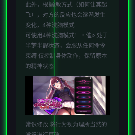
此外，根据t教方式（如何让其起
飞），对方的反应也会逐渐发生
变化，4种洗脑模式
可使用4种洗脑模式！・催○ 处于
半梦半醒状态，会服从任何命令
束缚 仅控制身体动作，保留原本
的精神状态
常识修改 将行为视为理所当然的
常识进行篡改