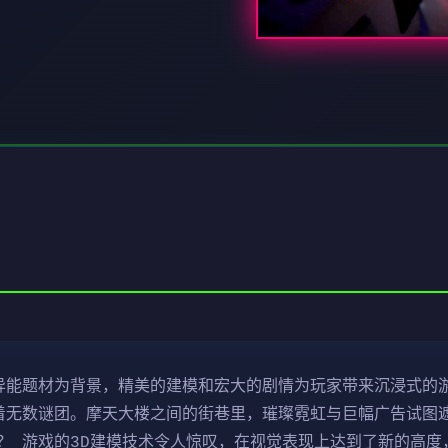
，以异能题材为背景，精美的建模和宏大的剧情为玩家带来沉浸式的
着无数谜团。摩天大楼之间的街巷里，璀璨霓虹与巨幅广告试图
？ 游戏的3D建模技术令人惊叹，在视觉表现上达到了新的高度