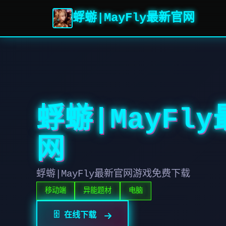
蜉蝣|MayFly最新官网
蜉蝣|MayFl
网
蜉蝣|MayFly最新官网游戏免费下载
移动端
异能题材
电脑
🗄️ 在线下载