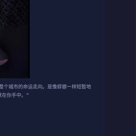
整个城市的命运走向。是像蜉蝣一样短暂地
就在你手中。"