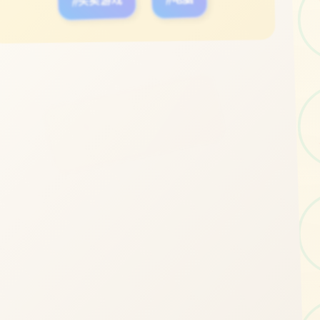
#买卖游戏
#电脑
立即体验
免费完整版游戏