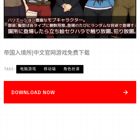
帝国入境所|中文官网游戏免费下载
TAGS:
电脑游戏
移动端
角色扮演
→
DOWNLOAD NOW