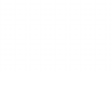
02
ABOUT THE GAME