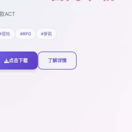
款ACT
#冒险
#RPG
#萝莉
点击下载
了解详情