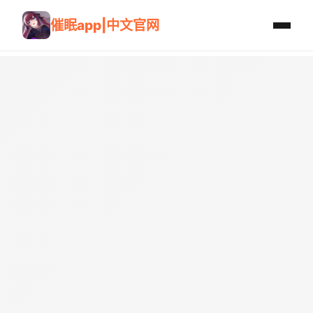
催眠app|中文官网