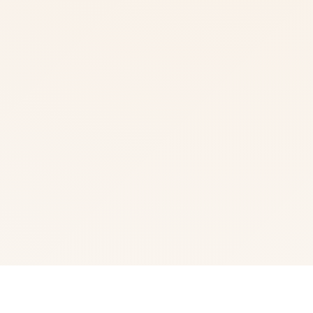
☎️ 产品详情