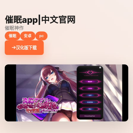
催眠app|中文官网
催眠神作
催眠
安卓
pc
汉化版下载