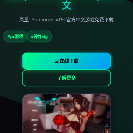
文
凤凰|Phoenixes v15|官方中文游戏免费下载
#pc游戏
#神作slg
在线下载
了解更多