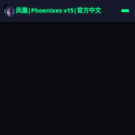
凤凰|Phoenixes v15|官方中文