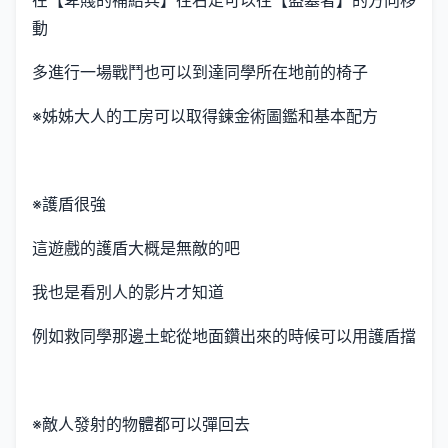
在【卑賤的補給兵】往右走可以往【盜墓者】的方向移
動
多進行一場戰鬥也可以到達同學所在地前的椅子
※姊姊大人的工房可以取得鍊金術圖鑑和基本配方
※護盾很強
這遊戲的護盾大概是無敵的吧
我也是看別人的影片才知道
例如救同學那邊土蛇從地面鑽出來的時候可以用護盾擋
※敵人發射的物體都可以彈回去