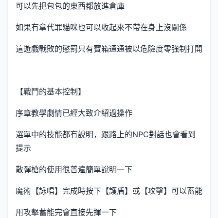
可以先把包包的東西都放進倉庫
如果有拿代罪貓咪也可以收起來不帶在身上沒關係
這遊戲戰敗的懲罰只有寶箱通通被以危險度零強制打開
【戰鬥的基本控制】
序章教學劇情已經大致介紹過操作
選單中的技能都有說明，跟路上的NPC對話也會看到
提示
散彈槍的使用很普遍簡單說明一下
魔術【詠唱】完成時按下【護盾】或【攻擊】可以蓄能
用攻擊蓄能完會直接先揮一下