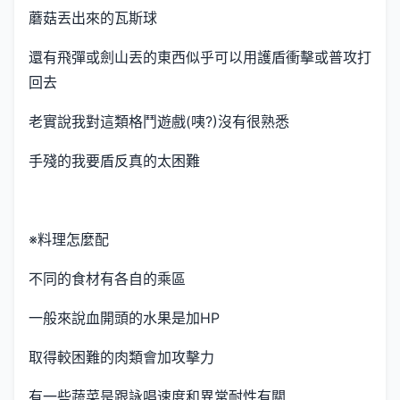
蘑菇丟出來的瓦斯球
還有飛彈或劍山丟的東西似乎可以用護盾衝擊或普攻打
回去
老實說我對這類格鬥遊戲(咦?)沒有很熟悉
手殘的我要盾反真的太困難
※料理怎麼配
不同的食材有各自的乘區
一般來說血開頭的水果是加HP
取得較困難的肉類會加攻擊力
有一些蔬菜是跟詠唱速度和異常耐性有關