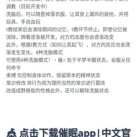
调教（目前开发中）
洗脑后，可以随意掉落衣服、让其穿上漏风的装扮，并用
玩具、手自由玩
t教结束后会清除期间的记忆，t教环节终止。即使记忆被
消除，随着逐渐被开发，对方的态度也会逐渐改变
此外，根据t教方式（如何让其起飞），对方的反应也会逐
渐发生变化，4种洗脑模式
可使用4种洗脑模式！・催○ 处于半梦半醒状态，会服从任
何命令
束缚 仅控制身体动作，保留原本的精神状态
常识修改 将行为视为理所当然的常识进行篡改
改造成野兽般的性格此外，还可以解除洗脑状态
🎪 点击下载催眠app|中文官