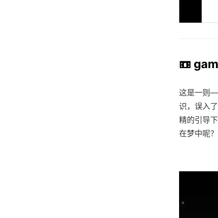
📼 ga
这是一则—
识，误入了
精的引导下
在梦中呢？