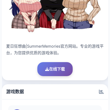
夏日狂想曲|SummerMemories官方网站。专业的游戏平
台，为您提供优质的游戏体验。
在线下载
游戏数据