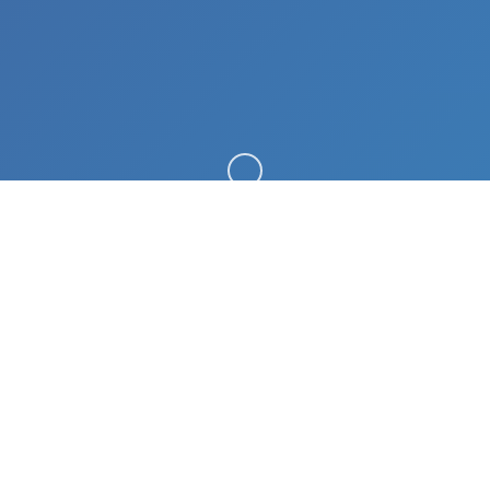
向下滚动
📮 galGame介绍