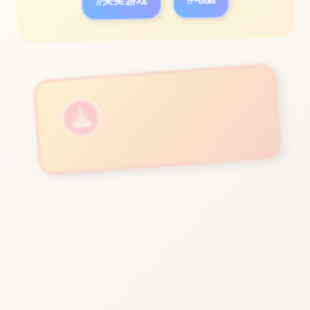
#买卖游戏
#电脑
立即体验
免费完整版游戏
♡