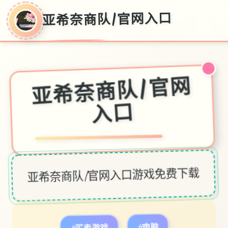
亚希奈商队|官网入口
亚希奈商队|官网
入口
亚希奈商队|官网入口游戏免费下载