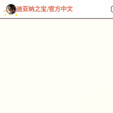
~~~
★
♡
✦
✧
♥
~
→
↗
迪亚纳之宝|官方中文
✦ ✧ ★