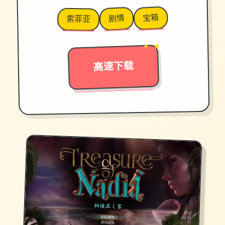
宝箱
剧情
索菲亚
✦ ★
→
高速下载