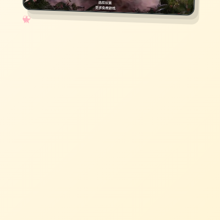
✧
♡
★
♥