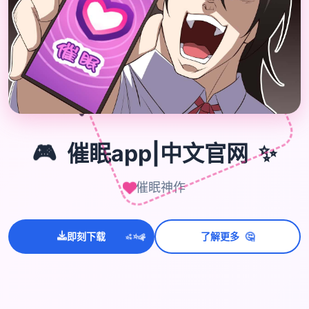

🎮
🎮
催眠app|中文官网
✨
催眠神作
💫
🤔
✨
即刻下载
了解更多
⭐