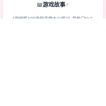
📖
游戏故事
✨
《用催眠APP洗脑高傲大小姐2》是热门SLG
的续作，玩家通过策略性选择影响角色关系。
本次更新扩展了校园场景的交互逻辑，新增的
“社团活动”事件链解锁隐藏剧情。动态演出采
用Spine2D技术，表情变化与肢体动作细腻度
提升40%-催眠APP2。
📱
🔥
游戏指南