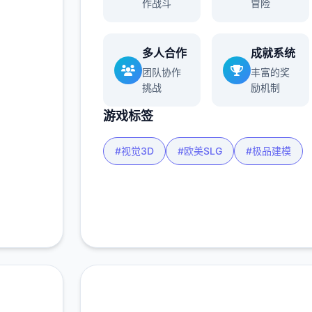
900K
作战斗
冒险
玩家
多人合作
成就系统
团队协作
丰富的奖
多
挑战
励机制
游戏标签
#视觉3D
#欧美SLG
#极品建模