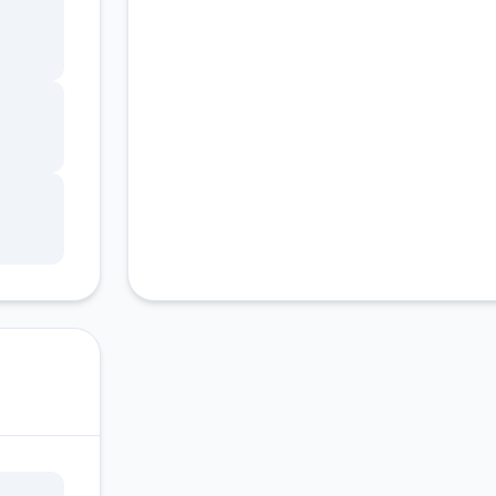
新游
客服支持
 - 变
画，
音乐曲
用户界
题。
国外
d，我
明与
纯手