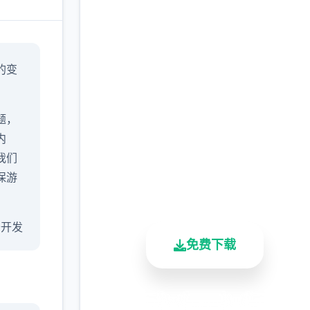
现在下载 永恒世
的变
界|eternum|V0.8.5最
新中文官方下载
题，
完整版游戏，免费体验
内
我们
2.3M+
4.9/5
900K+
保游
总下载量
用户评分
活跃用户
 公开发
免费下载
希望
8版本
安全下载
高速安装
完全免费