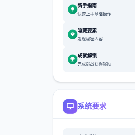
已面向所有玩家开放，带来全
新手指南
戏内容和技术优化。
快速上手基础操作
永恒世界下载ETERNUM [0.8]
隐藏要素
更日志和发布日期
发现秘密内容
1650+张新图片，80+个新动
16750+行新代码，38+首新
成就解锁
目，150+种新音效，更新的
完成挑战获得奖励
面，修复了多个渲染和代码问
本攻略基于作者的官方攻略与
系统要求
Tanxui大神做的被动攻略mo
做了一些补充、和谐文本、说
扩展，文本较长，每个字都是
打，先求一个点赞啦