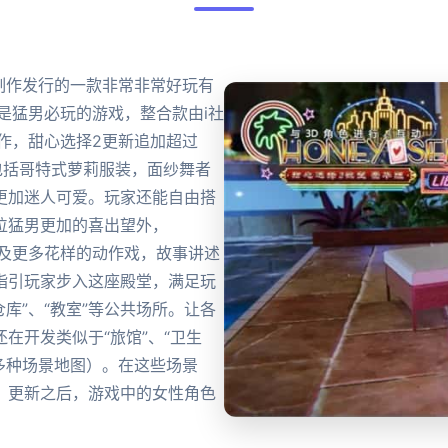
ion公司制作发行的一款非常非常好玩有
是猛男必玩的游戏，整合款由i社
作，甜心选择2更新追加超过
包括哥特式萝莉服装，面纱舞者
更加迷人可爱。玩家还能自由搭
位猛男更加的喜出望外，
画面以及更多花样的动作戏，故事讲述
指引玩家步入这座殿堂，满足玩
仓库”、“教室”等公共场所。让各
在开发类似于“旅馆”、“卫生
20多种场景地图）。在这些场景
。更新之后，游戏中的女性角色