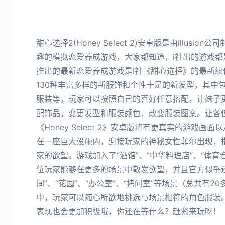
甜心选择2(Honey Select 2)安卓版是由illus
趣的模拟恋爱养成游戏，大家都知道，i社出的游戏都
推出的最新恋爱养成游戏是I社《甜心选择》的最新续
130种丰富多样的新服饰和个性十足的新发型，其中
服装等。玩家可以按照自己的喜好任意搭配，让妹子
配饰品，变更发型和服装颜色，改变服装图案。让各
《Honey Select 2》安卓版将有更真实的游戏
在一座巨大设施内，迎接玩家的神秘女性菲尔出现，
家的欲望。游戏加入了“酒馆”、“中华料理店”、“体育
位玩家能够在更多的场景中散发欲望，并且官方似乎还
间”、“花园”、“办公室”、“拷问室”等场景（总共有
中，玩家可以随心所欲地挑选与场景相符的角色服装
表现也会更加积极哦，你还在等什么？赶紧来玩呀！