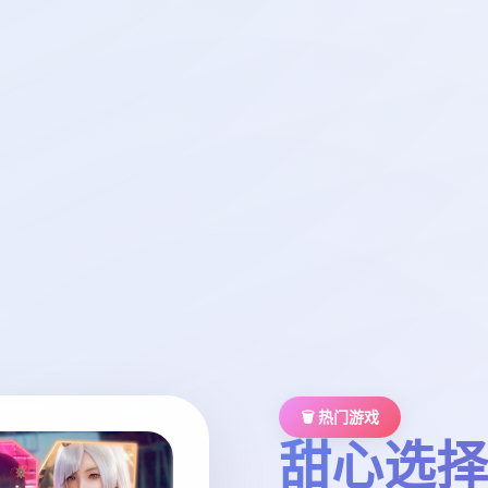
🗑️ 热门游戏
甜心选择